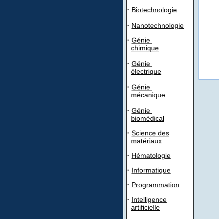
·
Biotechnologie
·
Nanotechnologie
·
Génie
chimique
·
Génie
électrique
·
Génie
mécanique
·
Génie
biomédical
·
Science des
matériaux
·
Hématologie
·
Informatique
·
Programmation
·
Intelligence
artificielle