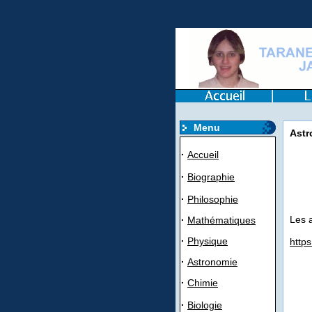
Menu
Astr
·
Accueil
·
Biographie
·
Philosophie
Les a
·
Mathématiques
·
Physique
http
·
Astronomie
·
Chimie
·
Biologie