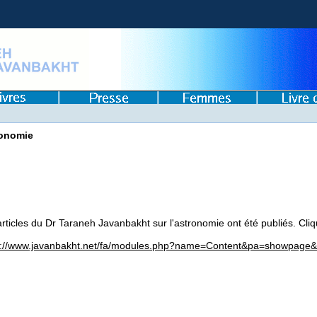
onomie
rticles du Dr Taraneh Javanbakht sur l'astronomie ont été publiés. Cliqu
s://www.javanbakht.net/fa/modules.php?name=Content&pa=showpage