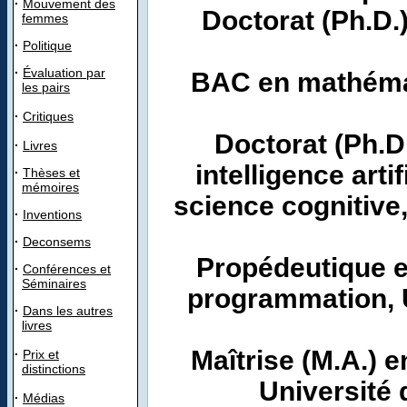
·
Mouvement des
Doctorat (Ph.D.
femmes
·
Politique
·
Évaluation par
BAC en mathémat
les pairs
·
Critiques
Doctorat (Ph.D
·
Livres
intelligence arti
·
Thèses et
mémoires
science cognitive
·
Inventions
·
Deconsems
Propédeutique en 
·
Conférences et
Séminaires
programmation, 
·
Dans les autres
livres
Maîtrise (M.A.) 
·
Prix et
distinctions
Université
·
Médias