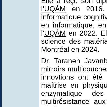
Elle a reçu son dip
l'UQÀM
en 2016. 
informatique cognitiv
en informatique, e
l'
UQÀM
en 2022. Ell
science des matéria
Montréal en 2024.
Dr. Taraneh Javanb
mirroirs multicouch
innovtions ont ét
maîtrise en physi
enzymatique des 
multirésistance au