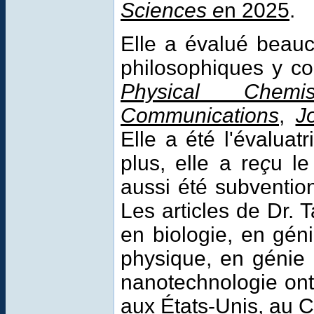
Sciences e
n 2025
.
Elle a évalué beauco
philosophiques y c
Physical Chemi
Communications
,
J
Elle a été l'évaluatr
plus, elle a re
ç
u l
aussi été subventi
Les articles de Dr.
en biologie, en gén
physique, en génie 
nanotechnologie ont 
aux États-Unis, au 