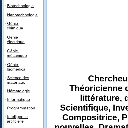
·
Biotechnologie
·
Nanotechnologie
·
Génie
chimique
·
Génie
électrique
·
Génie
mécanique
·
Génie
biomédical
C
hercheus
·
Science des
matériaux
Théoricienne d
·
Hématologie
littérature,
·
Informatique
Scientifique, Inv
·
Programmation
Compositrice, P
·
Intelligence
artificielle
nouvelles, Dramat