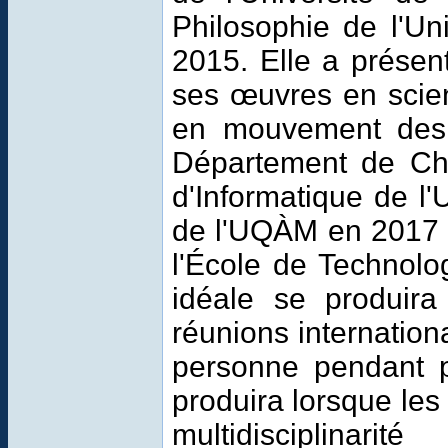
Philosophie de l'U
2015
. Elle a prés
ses
œuvres
en
scie
en mouvement
de
Département de Ch
d'Informatique de 
de l'UQÀM en 2017 
l'École de Technol
idéale
se produira
réunions internation
personne
pendant
produira lorsque
le
multidisciplinarit