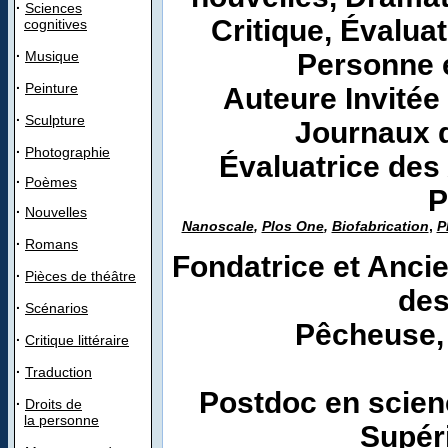
·
Sciences
Critique, Évaluat
cognitives
·
Musique
Personne 
·
Peinture
Auteure Invitée 
·
Sculpture
Journaux d
·
Photographie
Évaluatrice des
·
Poèmes
P
·
Nouvelles
Nanoscale
,
Plos One
,
Biofabrication
,
P
·
Romans
Fondatrice et Anci
·
Pièces de théâtre
des
·
Scénarios
P
ê
cheuse,
·
Critique littéraire
·
Traduction
P
ostdoc en scien
·
Droits de
la personne
Supér