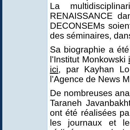
L
a
multidisciplin
RENAISSANCE
da
DECONSEMs
soien
des
séminaires
,
dans
Sa biographie a ét
l'Institut Monkowski
ici
, par Kayhan L
l'Agence de News 
De nombreuses analy
Taraneh Javanbakht
ont été réalisées pa
les journaux et l