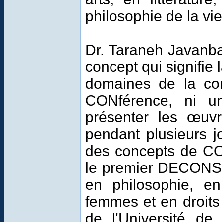
philosophie de la vie:
Dr
.
Taraneh
Javanba
concept qui
signifie 
domaines de la co
CONférence
, ni
u
présenter les
œuvr
pendant
plusieurs j
des concepts de CO
le premier
DECON
en philosophie, e
femmes
et
en droit
de l'Université d