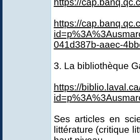
https://cap.banq.qc
https://cap.banq.qc.
id=p%3A%3Ausmarc
041d387b-aaec-4bb
3. La bibliothèque G
https://biblio.laval.c
id=p%3A%3Ausmarc
Ses articles en sci
littérature (critique 