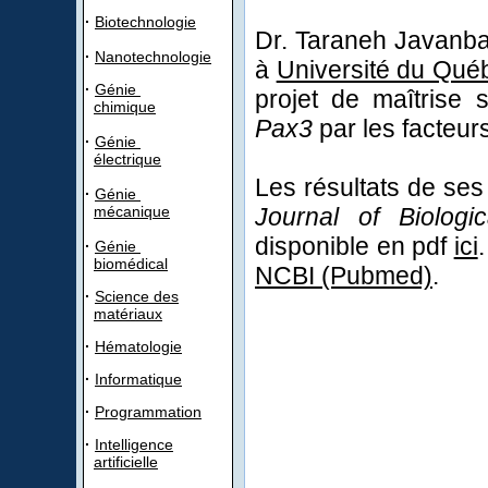
·
Biotechnologie
Dr. Taraneh Javanbak
·
Nanotechnologie
à
Université du Qué
·
Génie
projet de maîtrise 
chimique
Pax3
par les facteurs
·
Génie
électrique
Les résultats de ses
·
Génie
mécanique
Journal of Biologi
disponible en pdf
ici
·
Génie
biomédical
NCBI (Pubmed)
.
·
Science des
matériaux
·
Hématologie
·
Informatique
·
Programmation
·
Intelligence
artificielle