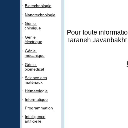
·
Biotechnologie
·
Nanotechnologie
·
Génie
chimique
Pour toute informat
·
Génie
Taraneh Javanbakht à
électrique
·
Génie
mécanique
·
Génie
biomédical
·
Science des
matériaux
·
Hématologie
·
Informatique
·
Programmation
·
Intelligence
artificielle