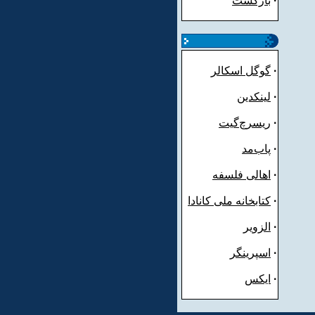
·
بازگشت
·
گوگل اسکالر
·
لینکدین
·
ریسرچ‌گیت
·
پاب‌مد
·
اهالی فلسفه
·
کتابخانه ملی کانادا
·
الزویر
·
اسپرینگر
·
ایکس