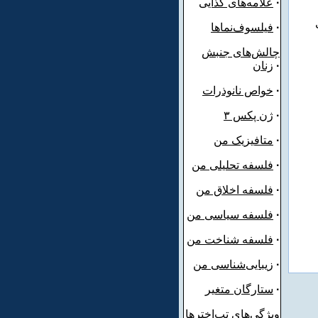
·
علامه‌های کذایی
·
فیلسوف‌نماها
چالش‌های جنبش
·
زنان
·
خواص
نانوذرات
·
ژن پکس ۳
·
متافیزیک من
·
فلسفه تحلیلی من
·
فلسفه اخلاق من
·
فلسفه سیاسی من
·
فلسفه شناخت من
·
زیبایی‌شناسی من
·
ستارگان متغیر
ویژگی‌های تپ‌اخترها