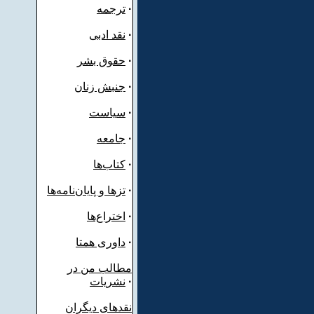
·
ترجمه
·
نقد ادبی
·
حقوق بشر
·
جنبش زنان
·
سیاست
·
جامعه
·
کتاب‌ها
·
تزها و پایان‌نامه‌ها
·
اختراع‌ها
·
داوری همتا
مطالب من در
·
نشریات
نقدهای دیگران