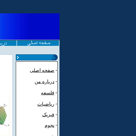
·
صفحه اصلی
·
درباره من
·
فلسفه
·
ریاضیات
·
فیزیک
·
نجوم