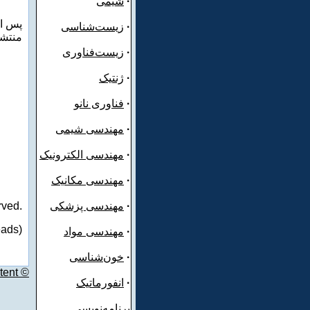
·
شیمی
پس از
·
زیست‌شناسی
.منتش
·
زیست‌فناوری
·
ژنتیک
·
فناوری نانو
·
مهندسی شیمی
·
مهندسی الکترونیک
·
مهندسی مکانیک
·
مهندسی پزشکی
rved.
eads)
·
مهندسی مواد
·
خون‌شناسی
tent ©
·
انفورماتیک
برنامه‌نویسی