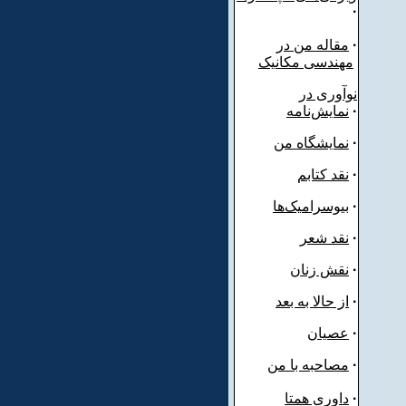
·
·
مقاله من در
مهندسی مکانیک
نوآوری در
·
نمایش‌نامه
·
نمایشگاه من
·
نقد کتابم
·
بیوسرامیک‌ها
·
نقد شعر
·
نقش زنان
·
از حالا به بعد
·
عصیان
·
مصاحبه با من
·
داوری همتا