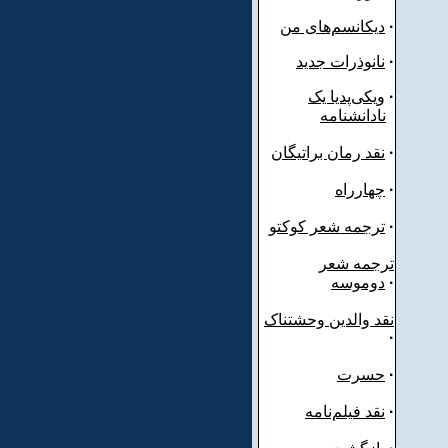
·
دیکانسم‌های من
·
نانوذرات جدید
·
ویکی‌پدیا یک
نادانشنامه
·
نقد رمان براتیگان
·
چهارراه
·
ترجمه شعر کوکتو
ترجمه شعر
·
دوموسه
نقد والدین وحشتناک
·
·
حسرت
·
نقد فیلم‌نامه